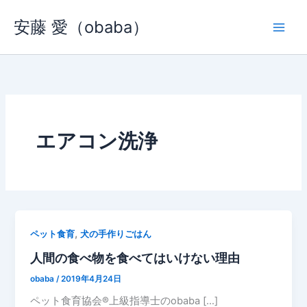
内
安藤 愛（obaba）
容
を
ス
キ
ッ
プ
エアコン洗浄
,
ペット食育
犬の手作りごはん
人間の食べ物を食べてはいけない理由
obaba
/
2019年4月24日
ペット食育協会®︎上級指導士のobaba […]