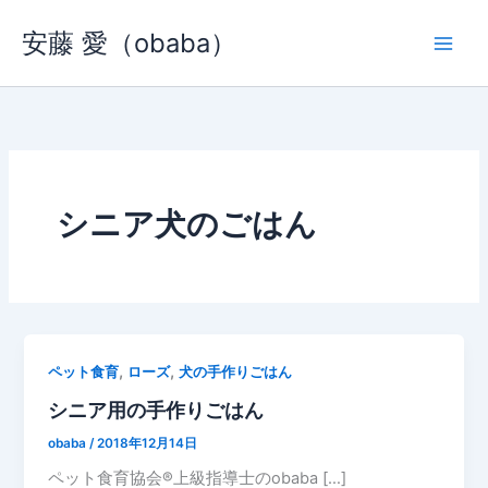
内
安藤 愛（obaba）
容
を
ス
キ
ッ
プ
シニア犬のごはん
,
,
ペット食育
ローズ
犬の手作りごはん
シニア用の手作りごはん
obaba
/
2018年12月14日
ペット食育協会®︎上級指導士のobaba […]