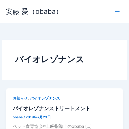
内
安藤 愛（obaba）
容
を
ス
キ
ッ
プ
バイオレゾナンス
,
お知らせ
バイオレゾナンス
バイオレゾナンストリートメント
obaba
/
2019年7月23日
ペット食育協会®︎上級指導士のobaba […]