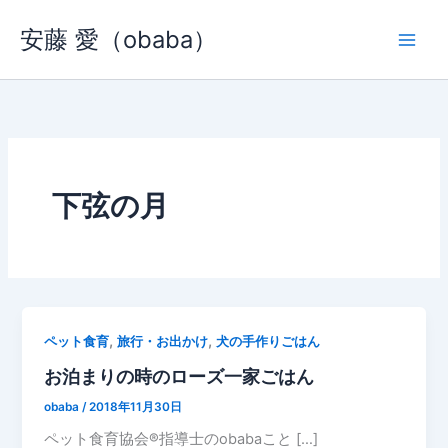
内
安藤 愛（obaba）
容
を
ス
キ
ッ
プ
下弦の月
,
,
ペット食育
旅行・お出かけ
犬の手作りごはん
お泊まりの時のローズ一家ごはん
obaba
/
2018年11月30日
ペット食育協会®︎指導士のobabaこと […]