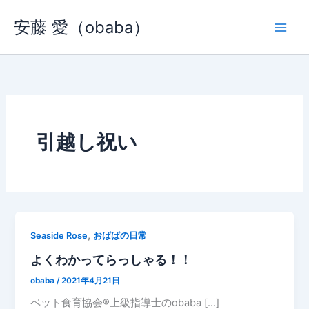
内
安藤 愛（obaba）
容
を
ス
キ
ッ
プ
引越し祝い
,
Seaside Rose
おばばの日常
よくわかってらっしゃる！！
obaba
/
2021年4月21日
ペット食育協会®︎上級指導士のobaba […]