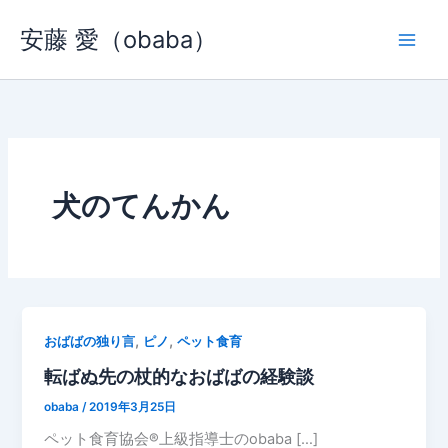
内
安藤 愛（obaba）
容
を
ス
キ
ッ
プ
犬のてんかん
,
,
おばばの独り言
ピノ
ペット食育
転ばぬ先の杖的なおばばの経験談
obaba
/
2019年3月25日
ペット食育協会®︎上級指導士のobaba […]