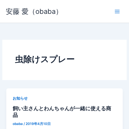
内
安藤 愛（obaba）
容
を
ス
キ
ッ
プ
虫除けスプレー
お知らせ
飼い主さんとわんちゃんが一緒に使える商
品
obaba
/
2019年4月10日