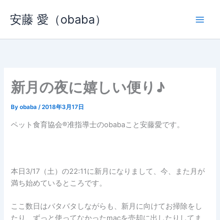
内
安藤 愛（obaba）
容
を
ス
キ
ッ
プ
新月の夜に嬉しい便り♪
By
obaba
/
2018年3月17日
ペット食育協会®︎准指導士のobabaこと安藤愛です。
本日3/17（土）の22:11に新月になりまして、今、また月が
満ち始めているところです。
ここ数日はバタバタしながらも、新月に向けてお掃除をし
たり、ずっと使ってなかったmacを売却に出したりしてま