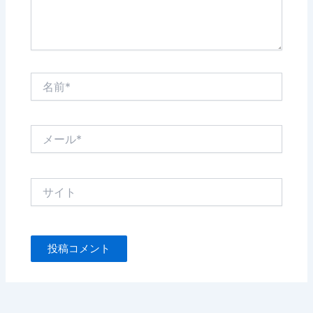
名
前
*
メ
ー
ル
*
サ
イ
ト