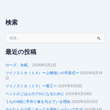
検索
検
索
対
象
最近の投稿
:
ローズ、永眠。
2026年5月2日
ツイノスミカ（１４）〜上棟祝いの手形式〜
2025年6月18
日
ツイノスミカ（１３）〜着工〜
2025年6月8日
ペットのごはんのプロになるために
2025年5月29日
うちの4頭に手作り食を与えている理由
2025年5月20日
カビなんかで手こずってる場合じゃないですぞ
2025年4月