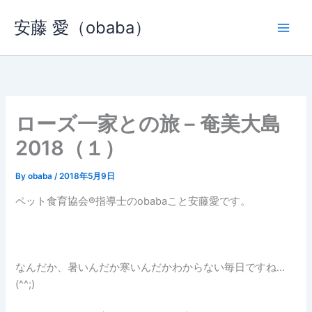
内
安藤 愛（obaba）
容
を
ス
キ
ッ
プ
ローズ一家との旅 – 奄美大島
2018（１）
By
obaba
/
2018年5月9日
ペット食育協会®︎指導士のobabaこと安藤愛です。
なんだか、暑いんだか寒いんだかわからない毎日ですね…
(^^;)