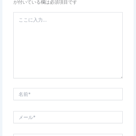
が付いている欄は必須項目です
こ
こ
に
入
力…
名
前
*
メ
ー
ル
*