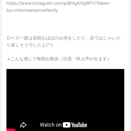
https://www.instagram.com/p/BiVgAr5g9PY/?taken-
by=ohitorisamarosefamily
ローズ一家は呑助おばばのお供をしたり、浜ではしゃいだ
り楽しそうでしたよ(^^)
↓こんな感じで毎朝お散歩（注意：吠え声が出ます）