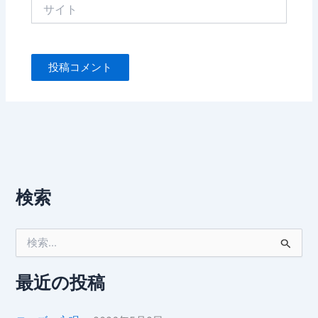
サ
イ
ト
検索
検
索
対
象
最近の投稿
: