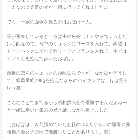
一人なので集落の兄が一緒に行ってくれましたよ。
でも、一家の面倒を見るのはおばば一人。
笹が密集しているところは虫やら蛇（！）やらちょっとだ
け心配なので、背中のリュックにローズを入れて、両脇は
トートバックにそれぞれリーフとブランを入れて、手では
ピノくんを抱えて歩いたおばば。
最後のほんのちょっとの距離なんですが、なかなかどうし
て、総重量約20kgを抱えながらのハイキングは、ほぼ筋ト
レ（笑）
こんなことできてるから腕相撲大会で優勝するんだよねー
と一緒に歩いた集落の兄と話しながら歩きました。
（おばばは、以前務めていた会社の130人ぐらいの部署の腕
相撲大会女子の部で優勝したことがあります。笑）