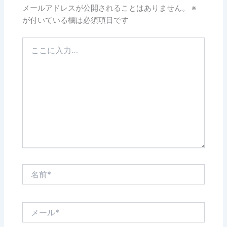
メールアドレスが公開されることはありません。
※
が付いている欄は必須項目です
こ
こ
に
入
力…
名
前
*
メ
ー
ル