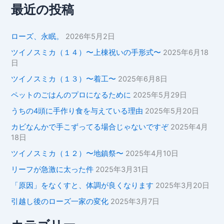
象
最近の投稿
:
ローズ、永眠。
2026年5月2日
ツイノスミカ（１４）〜上棟祝いの手形式〜
2025年6月18
日
ツイノスミカ（１３）〜着工〜
2025年6月8日
ペットのごはんのプロになるために
2025年5月29日
うちの4頭に手作り食を与えている理由
2025年5月20日
カビなんかで手こずってる場合じゃないですぞ
2025年4月
18日
ツイノスミカ（１２）〜地鎮祭〜
2025年4月10日
リーフが急激に太った件
2025年3月31日
「原因」をなくすと、体調が良くなります
2025年3月20日
引越し後のローズ一家の変化
2025年3月7日