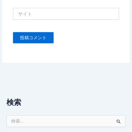
*
サ
イ
ト
検索
検
索
対