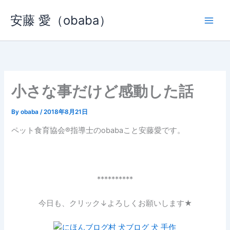
内
安藤 愛（obaba）
容
を
ス
キ
ッ
プ
小さな事だけど感動した話
By
obaba
/
2018年8月21日
ペット食育協会®︎指導士のobabaこと安藤愛です。
**********
今日も、クリック↓よろしくお願いします★