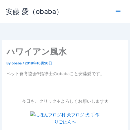
内
安藤 愛（obaba）
容
を
ス
キ
ッ
プ
ハワイアン風水
By
obaba
/
2018年10月20日
ペット食育協会®︎指導士のobabaこと安藤愛です。
今日も、クリック↓よろしくお願いします★