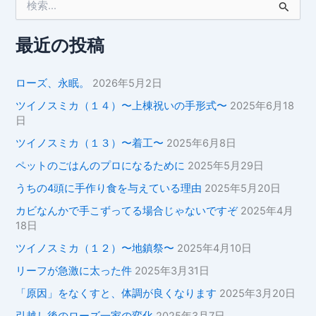
索
対
象
最近の投稿
:
ローズ、永眠。
2026年5月2日
ツイノスミカ（１４）〜上棟祝いの手形式〜
2025年6月18
日
ツイノスミカ（１３）〜着工〜
2025年6月8日
ペットのごはんのプロになるために
2025年5月29日
うちの4頭に手作り食を与えている理由
2025年5月20日
カビなんかで手こずってる場合じゃないですぞ
2025年4月
18日
ツイノスミカ（１２）〜地鎮祭〜
2025年4月10日
リーフが急激に太った件
2025年3月31日
「原因」をなくすと、体調が良くなります
2025年3月20日
引越し後のローズ一家の変化
2025年3月7日