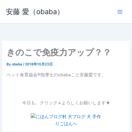
内
安藤 愛（obaba）
容
を
ス
キ
ッ
プ
きのこで免疫力アップ？？
By
obaba
/
2018年10月23日
ペット食育協会®︎指導士のobabaこと安藤愛です。
今日も、クリック↓よろしくお願いします★