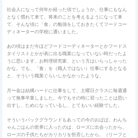
社会人になって何年か経った頃でしょうか、仕事にもなん
となく慣れて来て、将来のことを考えるようになって来
て、そんな頃に「食」の勉強をしておきたくてフードコー
ディネーターの学校に通いました。
あの頃はまだ今ほどフードコーディネーターとかフードス
タイリストとかが表に出る職業になっていない時だったよ
うに思います。お料理研究家、という方はいらっしゃった
かな。でも、「食」を（職人ではない）仕事にするとなる
と、そういう職業ぐらいしかなかったような。
月〜金は結構ハードに仕事をして、土曜日クラスに毎週通
って無事卒業しました。今でもその時に習ったことは思い
出すし、ためになっているし、とてもいい経験でした。
そういうバックグラウンドもあっての今のおばば。わんち
ゃんごはんの世界に入ったのは、ローズに出会ったから。
ローズの子供たちがカリカリを拒否したから。（リーフと