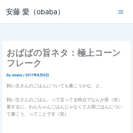
内
安藤 愛（obaba）
容
を
ス
キ
ッ
プ
おばばの旨ネタ：極上コーン
フレーク
By
obaba
/
2017年8月8日
飼い主さんのごはんについても書こうかな、と。
飼い主さんのごはん、って言ってる時点でなんか変（笑）
要するに、わんちゃんごはんじゃなくて人間ごはんについ
て書こう、ってことです（笑）