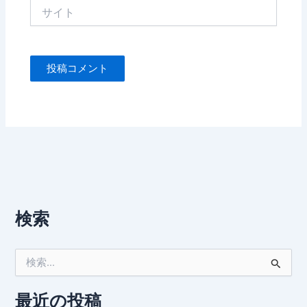
サ
イ
ト
検索
検
索
対
象
最近の投稿