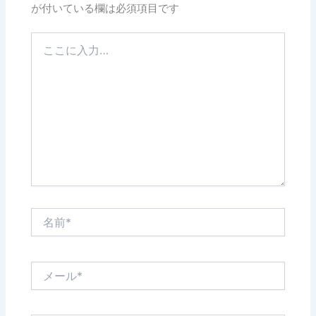
が付いている欄は必須項目です
こ
こ
に
入
力…
名
前
*
メ
ー
ル
*