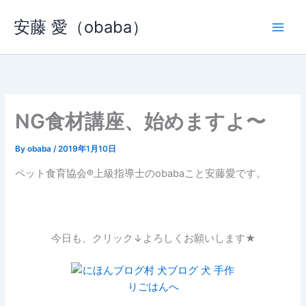
内
安藤 愛（obaba）
容
を
ス
キ
ッ
プ
NG食材講座、始めますよ〜
By
obaba
/
2019年1月10日
ペット食育協会®︎上級指導士のobabaこと安藤愛です。
今日も、クリック↓よろしくお願いします★