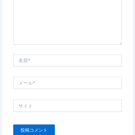
力…
名
前
*
メ
ー
ル
*
サ
イ
ト