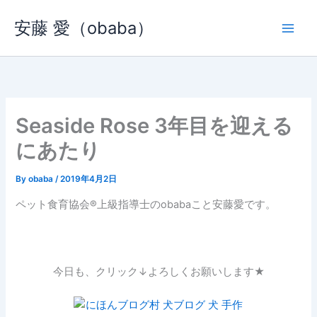
内
安藤 愛（obaba）
容
を
ス
キ
ッ
プ
Seaside Rose 3年目を迎える
にあたり
By
obaba
/
2019年4月2日
ペット食育協会®︎上級指導士のobabaこと安藤愛です。
今日も、クリック↓よろしくお願いします★