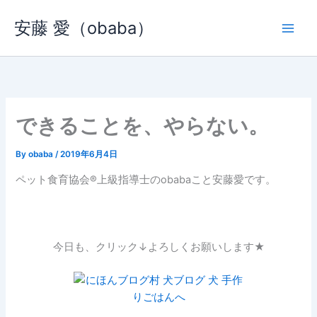
内
安藤 愛（obaba）
容
を
ス
キ
ッ
プ
できることを、やらない。
By
obaba
/
2019年6月4日
ペット食育協会®︎上級指導士のobabaこと安藤愛です。
今日も、クリック↓よろしくお願いします★