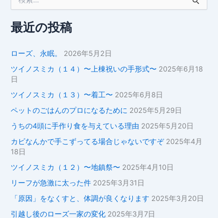
索
対
象
最近の投稿
:
ローズ、永眠。
2026年5月2日
ツイノスミカ（１４）〜上棟祝いの手形式〜
2025年6月18
日
ツイノスミカ（１３）〜着工〜
2025年6月8日
ペットのごはんのプロになるために
2025年5月29日
うちの4頭に手作り食を与えている理由
2025年5月20日
カビなんかで手こずってる場合じゃないですぞ
2025年4月
18日
ツイノスミカ（１２）〜地鎮祭〜
2025年4月10日
リーフが急激に太った件
2025年3月31日
「原因」をなくすと、体調が良くなります
2025年3月20日
引越し後のローズ一家の変化
2025年3月7日