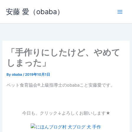
内
安藤 愛（obaba）
容
を
ス
キ
ッ
プ
「手作りにしたけど、やめて
しまった」
By
obaba
/
2019年10月1日
ペット食育協会®︎上級指導士のobabaこと安藤愛です。
今日も、クリック↓よろしくお願いします★