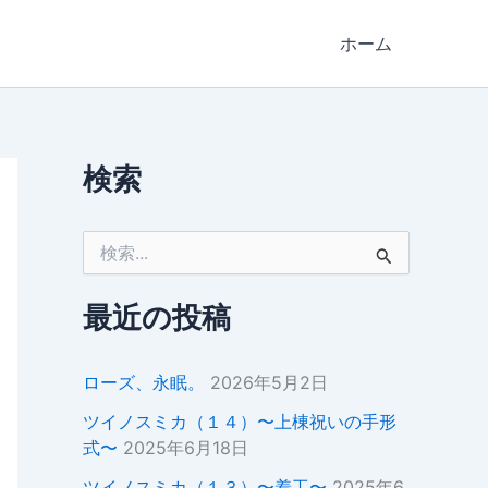
ホーム
検索
検
索
対
象
最近の投稿
:
ローズ、永眠。
2026年5月2日
ツイノスミカ（１４）〜上棟祝いの手形
式〜
2025年6月18日
ツイノスミカ（１３）〜着工〜
2025年6