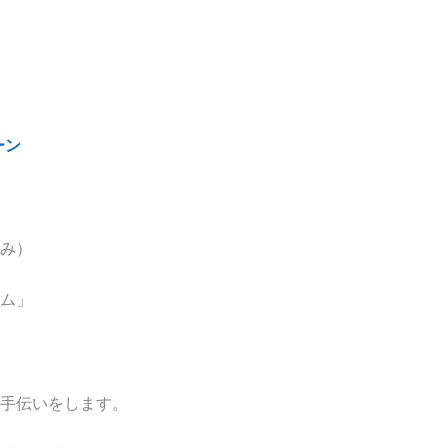
ーン
み）
ム」
手伝いをします。