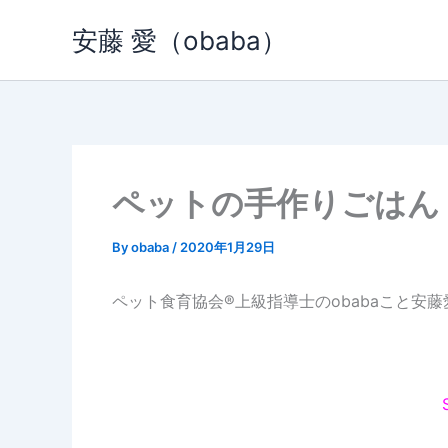
内
安藤 愛（obaba）
容
を
ス
キ
ッ
プ
ペットの手作りごはん
By
obaba
/
2020年1月29日
ペット食育協会®︎上級指導士のobabaこと安