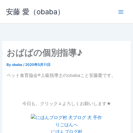
内
安藤 愛（obaba）
容
を
ス
キ
ッ
プ
おばばの個別指導♪
By
obaba
/
2020年5月11日
ペット食育協会®︎上級指導士のobabaこと安藤愛です。
今日も、クリック↓よろしくお願いします★
にほんブログ村