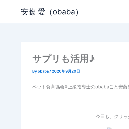
内
安藤 愛（obaba）
容
を
ス
キ
ッ
プ
サプリも活用♪
By
obaba
/
2020年9月20日
ペット食育協会®︎上級指導士のobabaこと安
今日も、クリッ