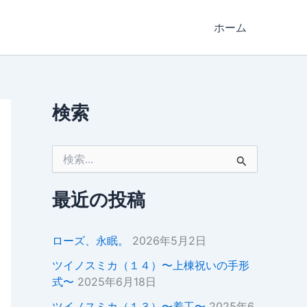
ホーム
検索
検
索
対
象
最近の投稿
:
ローズ、永眠。
2026年5月2日
ツイノスミカ（１４）〜上棟祝いの手形
式〜
2025年6月18日
ツイノスミカ（１３）〜着工〜
2025年6