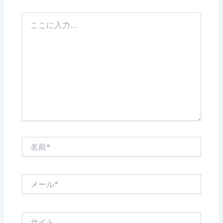
こ
こ
に
入
力…
名
前
*
メ
ー
ル
*
サ