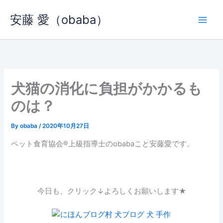
内
安藤 愛（obaba）
容
を
ス
キ
ッ
プ
犬猫の消化に負担がかかるも
のは？
By
obaba
/
2020年10月27日
ペット食育協会®︎上級指導士のobabaこと安藤愛です。
今日も、クリック↓よろしくお願いします★