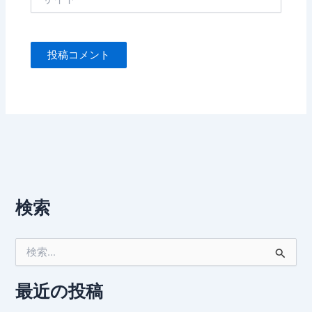
イ
ト
検索
検
索
対
象
最近の投稿
: