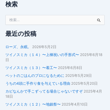
検索
検
索
対
象
最近の投稿
:
ローズ、永眠。
2026年5月2日
ツイノスミカ（１４）〜上棟祝いの手形式〜
2025年6月18
日
ツイノスミカ（１３）〜着工〜
2025年6月8日
ペットのごはんのプロになるために
2025年5月29日
うちの4頭に手作り食を与えている理由
2025年5月20日
カビなんかで手こずってる場合じゃないですぞ
2025年4月
18日
ツイノスミカ（１２）〜地鎮祭〜
2025年4月10日