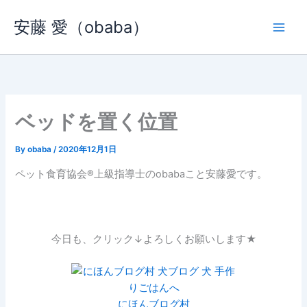
内
安藤 愛（obaba）
容
を
ス
キ
ッ
プ
ベッドを置く位置
By
obaba
/
2020年12月1日
ペット食育協会®︎上級指導士のobabaこと安藤愛です。
今日も、クリック↓よろしくお願いします★
にほんブログ村