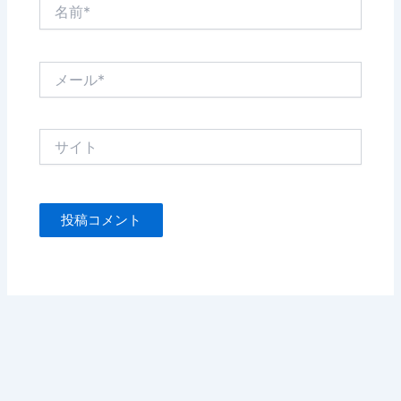
名
前
*
メ
ー
ル
*
サ
イ
ト