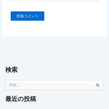
ト
検索
検
索
対
象
最近の投稿
: