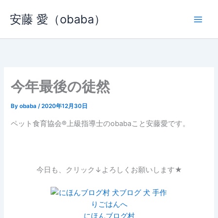
内
安藤 愛（obaba）
容
を
ス
キ
ッ
プ
今年最後の徒然
By
obaba
/
2020年12月30日
ペット食育協会®︎上級指導士のobabaこと安藤愛です。
今日も、クリック↓よろしくお願いします★
にほんブログ村