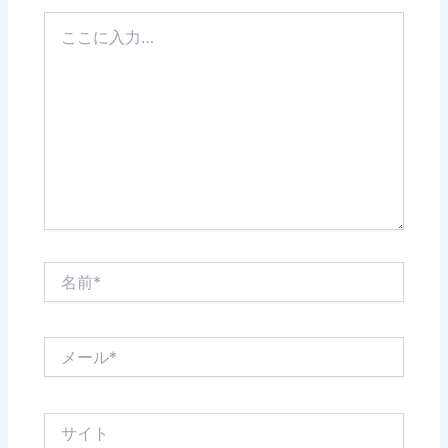
こ
こ
に
入
力…
名
前
*
メ
ー
ル
*
サ
イ