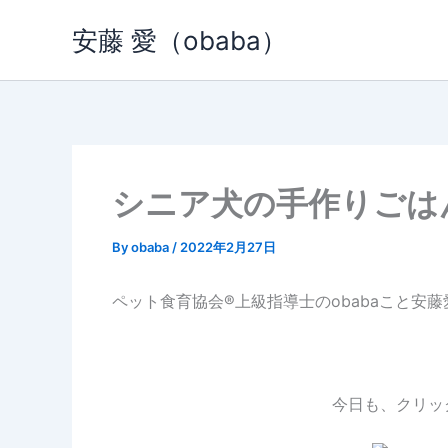
内
安藤 愛（obaba）
容
を
ス
キ
ッ
プ
シニア犬の手作りごは
By
obaba
/
2022年2月27日
ペット食育協会®︎上級指導士のobabaこと安
今日も、クリッ