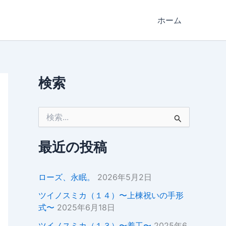
ホーム
検索
検
索
対
象
最近の投稿
:
ローズ、永眠。
2026年5月2日
ツイノスミカ（１４）〜上棟祝いの手形
式〜
2025年6月18日
ツイノスミカ（１３）〜着工〜
2025年6