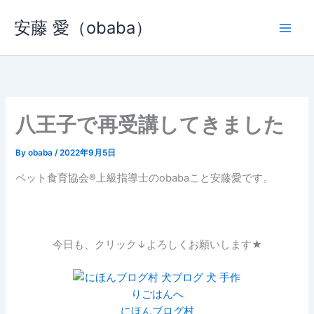
内
安藤 愛（obaba）
容
を
ス
キ
ッ
プ
八王子で再受講してきました
By
obaba
/
2022年9月5日
ペット食育協会®︎上級指導士のobabaこと安藤愛です。
今日も、クリック↓よろしくお願いします★
にほんブログ村