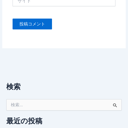
イ
ト
検索
検
索
対
象
最近の投稿
: