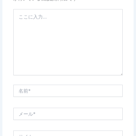
こ
こ
に
入
力…
名
前
*
メ
ー
ル
*
サ