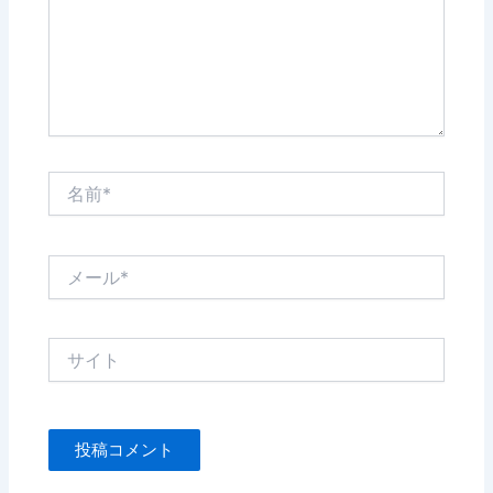
名
前
*
メ
ー
ル
*
サ
イ
ト