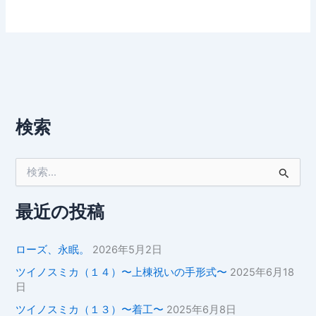
検索
検
索
対
象
最近の投稿
:
ローズ、永眠。
2026年5月2日
ツイノスミカ（１４）〜上棟祝いの手形式〜
2025年6月18
日
ツイノスミカ（１３）〜着工〜
2025年6月8日