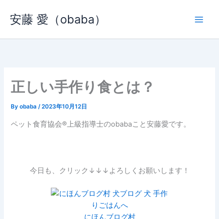
内
安藤 愛（obaba）
容
を
ス
キ
ッ
プ
正しい手作り食とは？
By
obaba
/
2023年10月12日
ペット食育協会®︎上級指導士のobabaこと安藤愛です。
今日も、クリック↓↓↓よろしくお願いします！
にほんブログ村