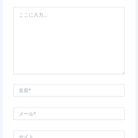
こ
こ
に
入
力…
名
前
*
メ
ー
ル
*
サ