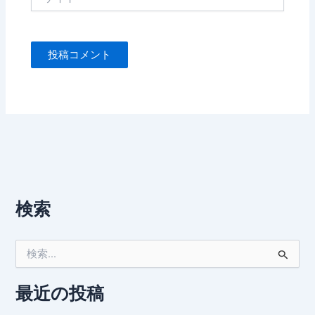
イ
ト
検索
検
索
対
象
最近の投稿
: