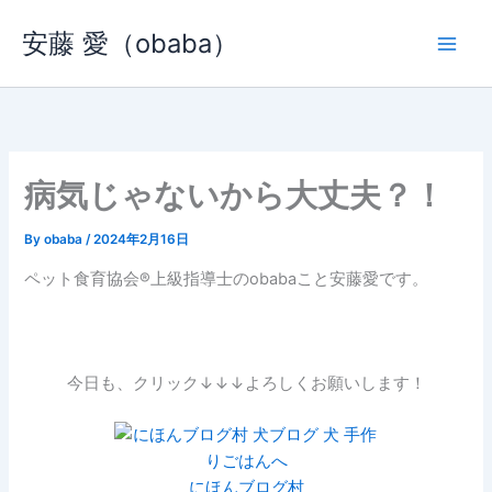
内
安藤 愛（obaba）
容
を
ス
キ
ッ
プ
病気じゃないから大丈夫？！
By
obaba
/
2024年2月16日
ペット食育協会®︎上級指導士のobabaこと安藤愛です。
今日も、クリック↓↓↓よろしくお願いします！
にほんブログ村