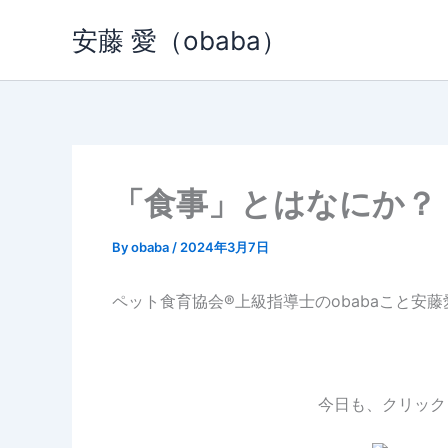
内
安藤 愛（obaba）
容
を
ス
キ
ッ
プ
「食事」とはなにか？
By
obaba
/
2024年3月7日
ペット食育協会®︎上級指導士のobabaこと安
今日も、クリック