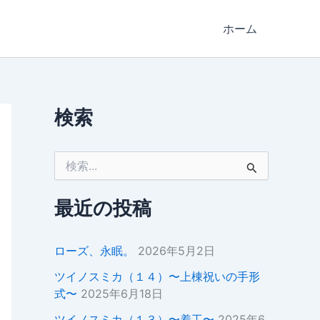
ホーム
検索
検
索
対
象
最近の投稿
:
ローズ、永眠。
2026年5月2日
ツイノスミカ（１４）〜上棟祝いの手形
式〜
2025年6月18日
ツイノスミカ（１３）〜着工〜
2025年6