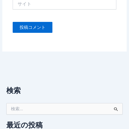
サ
イ
ト
検索
検
索
対
象
最近の投稿
: