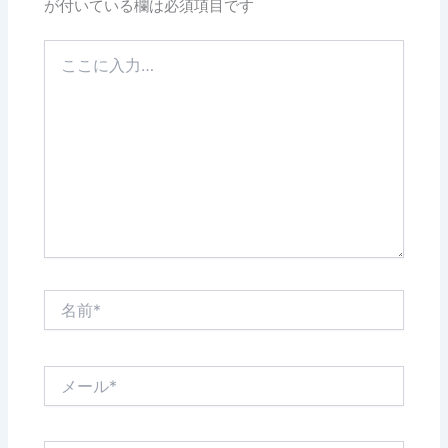
が付いている欄は必須項目です
こ
こ
に
入
力…
名
前
*
メ
ー
ル
*