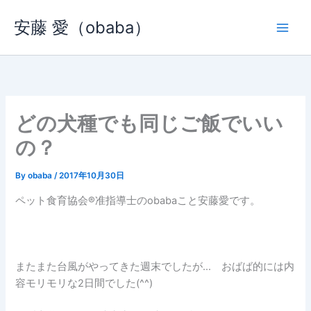
内
安藤 愛（obaba）
容
を
ス
キ
ッ
プ
どの犬種でも同じご飯でいい
の？
By
obaba
/
2017年10月30日
ペット食育協会®︎准指導士のobabaこと安藤愛です。
またまた台風がやってきた週末でしたが… おばば的には内
容モリモリな2日間でした(^^)