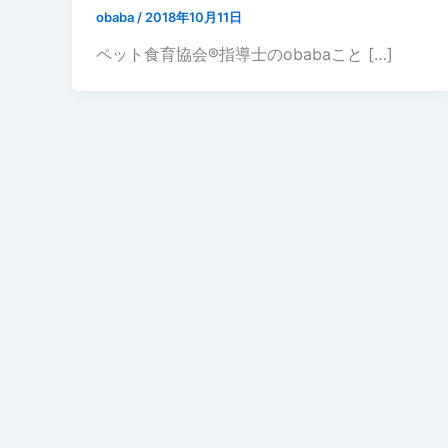
obaba
/
2018年10月11日
ペット食育協会®︎指導士のobabaこと […]