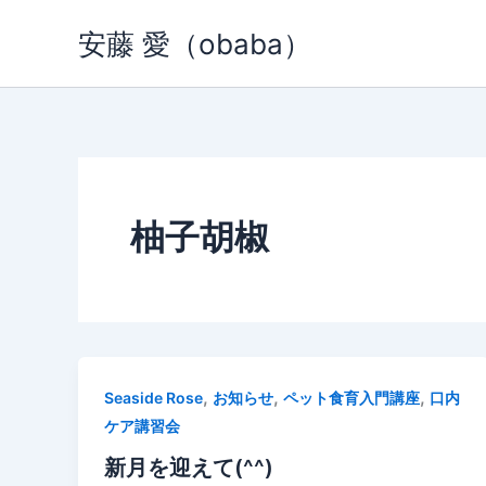
内
安藤 愛（obaba）
容
を
ス
キ
ッ
プ
柚子胡椒
,
,
,
Seaside Rose
お知らせ
ペット食育入門講座
口内
ケア講習会
新月を迎えて(^^)