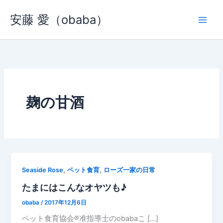
内
安藤 愛（obaba）
容
を
ス
キ
ッ
プ
麹の甘酒
,
,
Seaside Rose
ペット食育
ローズ一家の日常
たまにはこんなオヤツも♪
obaba
/
2017年12月6日
ペット食育協会®︎准指導士のobabaこ […]