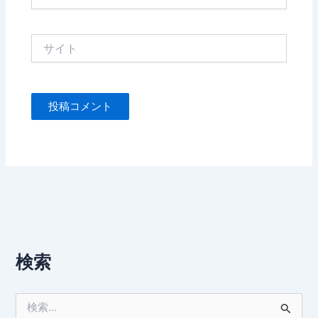
ー
ル
*
サ
イ
ト
検索
検
索