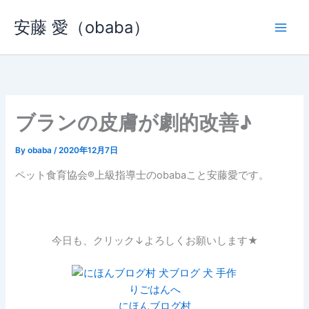
内
安藤 愛（obaba）
容
を
ス
キ
ッ
プ
ブランの皮膚が劇的改善♪
By
obaba
/
2020年12月7日
ペット食育協会®︎上級指導士のobabaこと安藤愛です。
今日も、クリック↓よろしくお願いします★
にほんブログ村