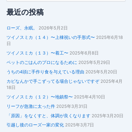
対
象
最近の投稿
:
ローズ、永眠。
2026年5月2日
ツイノスミカ（１４）〜上棟祝いの手形式〜
2025年6月18
日
ツイノスミカ（１３）〜着工〜
2025年6月8日
ペットのごはんのプロになるために
2025年5月29日
うちの4頭に手作り食を与えている理由
2025年5月20日
カビなんかで手こずってる場合じゃないですぞ
2025年4月
18日
ツイノスミカ（１２）〜地鎮祭〜
2025年4月10日
リーフが急激に太った件
2025年3月31日
「原因」をなくすと、体調が良くなります
2025年3月20日
引越し後のローズ一家の変化
2025年3月7日