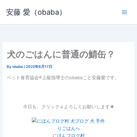
内
安藤 愛（obaba）
容
を
ス
キ
ッ
プ
犬のごはんに普通の鯖缶？
By
obaba
/
2022年8月17日
ペット食育協会®︎上級指導士のobabaこと安藤愛です。
今日も、クリック↓よろしくお願いします★
にほんブログ村