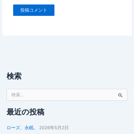
検索
検
索
対
象
最近の投稿
:
ローズ、永眠。
2026年5月2日