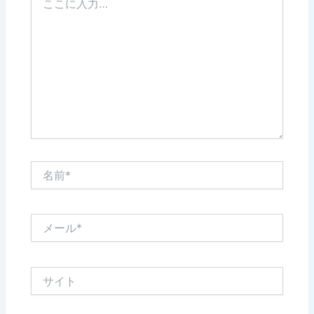
こ
に
入
力…
名
前
*
メ
ー
ル
*
サ
イ
ト