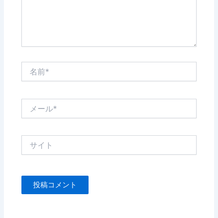
名
前
*
メ
ー
ル
*
サ
イ
ト