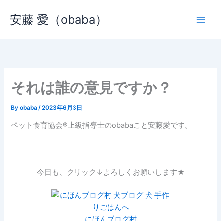
内
安藤 愛（obaba）
容
を
ス
キ
ッ
プ
それは誰の意見ですか？
By
obaba
/
2023年6月3日
ペット食育協会®︎上級指導士のobabaこと安藤愛です。
今日も、クリック↓よろしくお願いします★
にほんブログ村