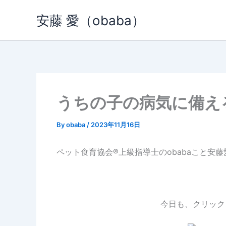
内
安藤 愛（obaba）
容
を
ス
キ
ッ
プ
うちの子の病気に備え
By
obaba
/
2023年11月16日
ペット食育協会®︎上級指導士のobabaこと安
今日も、クリック