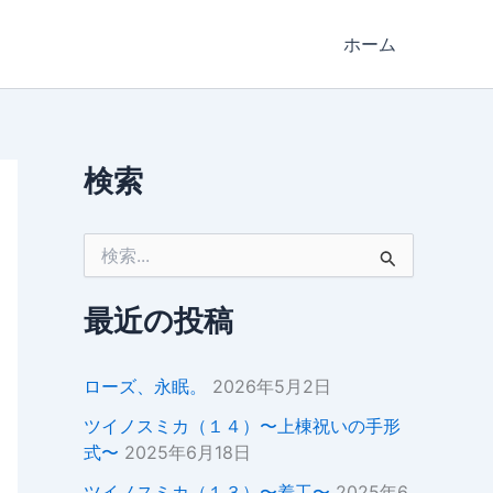
ホーム
検索
検
索
対
象
最近の投稿
:
ローズ、永眠。
2026年5月2日
ツイノスミカ（１４）〜上棟祝いの手形
式〜
2025年6月18日
ツイノスミカ（１３）〜着工〜
2025年6