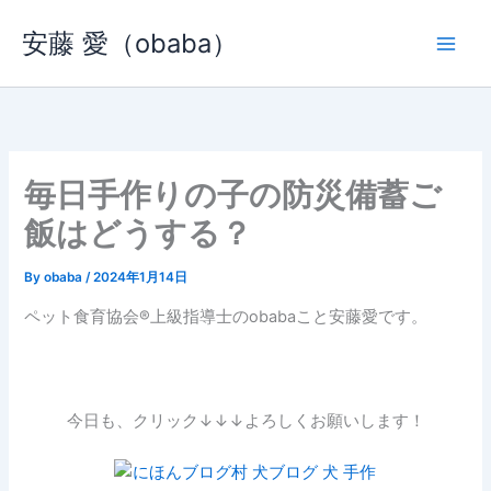
内
安藤 愛（obaba）
容
を
ス
キ
ッ
プ
毎日手作りの子の防災備蓄ご
飯はどうする？
By
obaba
/
2024年1月14日
ペット食育協会®︎上級指導士のobabaこと安藤愛です。
今日も、クリック↓↓↓よろしくお願いします！