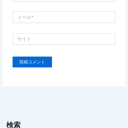
*
メ
ー
ル
*
サ
イ
ト
検索