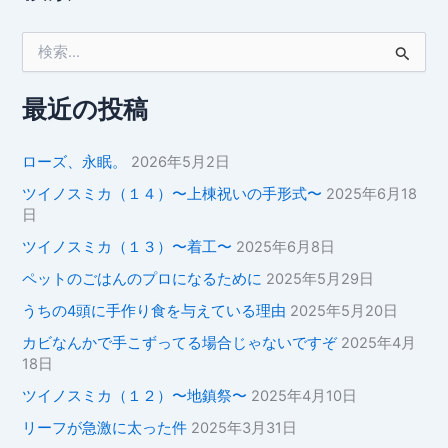
検
索
対
象
最近の投稿
:
ローズ、永眠。
2026年5月2日
ツイノスミカ（１４）〜上棟祝いの手形式〜
2025年6月18
日
ツイノスミカ（１３）〜着工〜
2025年6月8日
ペットのごはんのプロになるために
2025年5月29日
うちの4頭に手作り食を与えている理由
2025年5月20日
カビなんかで手こずってる場合じゃないですぞ
2025年4月
18日
ツイノスミカ（１２）〜地鎮祭〜
2025年4月10日
リーフが急激に太った件
2025年3月31日