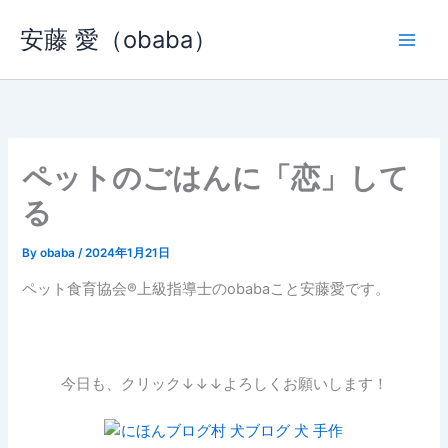
内
安藤 愛（obaba）
容
を
ス
キ
ッ
プ
ペットのごはんに「恋」して
る
By
obaba
/
2024年1月21日
ペット食育協会®︎上級指導士のobabaこと安藤愛です。
今日も、クリック↓↓↓よろしくお願いします！