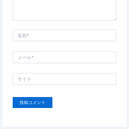
名
前
*
メ
ー
ル
*
サ
イ
ト