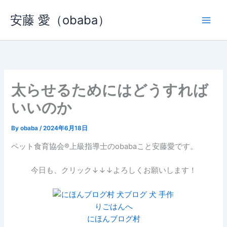
内
安藤 愛（obaba）
容
を
ス
キ
ッ
プ
太らせるためにはどうすれば
いいのか
By
obaba
/
2024年6月18日
ペット食育協会®︎上級指導士のobabaこと安藤愛です。
今日も、クリック↓↓↓よろしくお願いします！
にほんブログ村