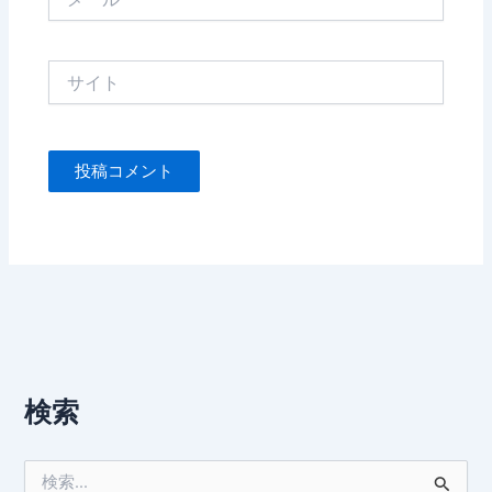
ー
ル
*
サ
イ
ト
検索
検
索