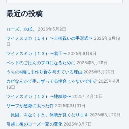
対
象
最近の投稿
:
ローズ、永眠。
2026年5月2日
ツイノスミカ（１４）〜上棟祝いの手形式〜
2025年6月18
日
ツイノスミカ（１３）〜着工〜
2025年6月8日
ペットのごはんのプロになるために
2025年5月29日
うちの4頭に手作り食を与えている理由
2025年5月20日
カビなんかで手こずってる場合じゃないですぞ
2025年4月
18日
ツイノスミカ（１２）〜地鎮祭〜
2025年4月10日
リーフが急激に太った件
2025年3月31日
「原因」をなくすと、体調が良くなります
2025年3月20日
引越し後のローズ一家の変化
2025年3月7日