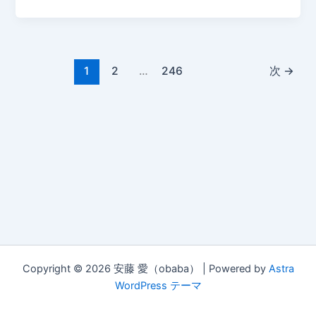
1
2
…
246
次
→
Copyright © 2026 安藤 愛（obaba） | Powered by
Astra
WordPress テーマ