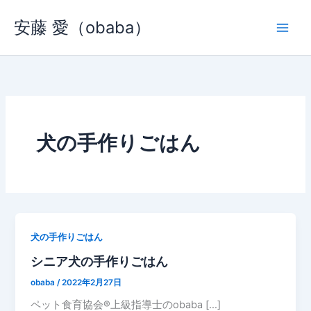
内
安藤 愛（obaba）
容
を
ス
キ
ッ
プ
犬の手作りごはん
犬の手作りごはん
シニア犬の手作りごはん
obaba
/
2022年2月27日
ペット食育協会®︎上級指導士のobaba […]