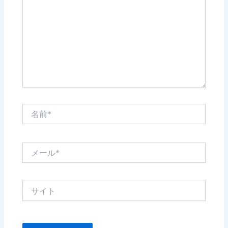
に
入
力…
名
前
*
メ
ー
ル
*
サ
イ
ト