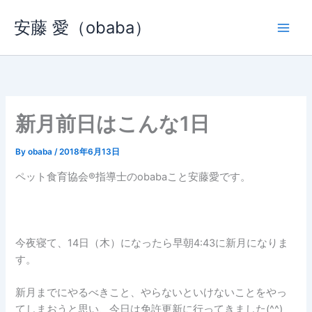
内
安藤 愛（obaba）
容
を
ス
キ
ッ
プ
新月前日はこんな1日
By
obaba
/
2018年6月13日
ペット食育協会®︎指導士のobabaこと安藤愛です。
今夜寝て、14日（木）になったら早朝4:43に新月になりま
す。
新月までにやるべきこと、やらないといけないことをやっ
てしまおうと思い、今日は免許更新に行ってきました(^^)