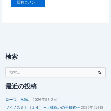
検索
検
索
対
象
最近の投稿
:
ローズ、永眠。
2026年5月2日
ツイノスミカ（１４）〜上棟祝いの手形式〜
2025年6月18