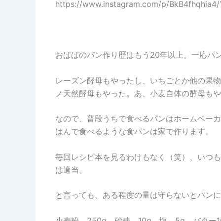
https://www.instagram.com/p/BkB4fhqhia4
おばばのパン作り歴はもう20年以上。一応パ
レーズン酵母もやったし、いちごとか他の果物
ノ天然酵母もやった。あ、小麦自体の酵母もや
なので、普段うちで食べるパンはホームベーカ
はんで食べるような食パンは家で作ります。
毎回レシピ本を見るわけもなく（笑）、いつも
は適当。
と言っても、ある程度の量は守らないとパンに
小麦粉 250g、砂糖 10g、塩 5g、バター1