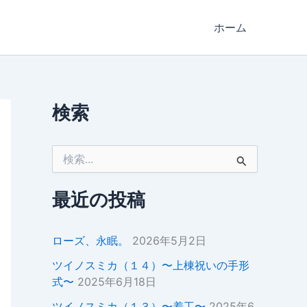
ホーム
検索
検
索
対
象
最近の投稿
:
ローズ、永眠。
2026年5月2日
ツイノスミカ（１４）〜上棟祝いの手形
式〜
2025年6月18日
ツイノスミカ（１３）〜着工〜
2025年6