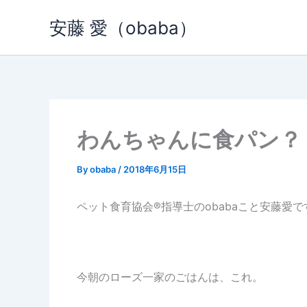
内
安藤 愛（obaba）
容
を
ス
キ
ッ
プ
わんちゃんに食パン？
By
obaba
/
2018年6月15日
ペット食育協会®︎指導士のobabaこと安藤愛で
今朝のローズ一家のごはんは、これ。