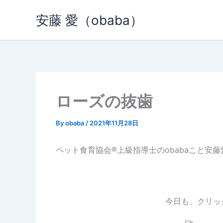
内
安藤 愛（obaba）
容
を
ス
キ
ッ
プ
ローズの抜歯
By
obaba
/
2021年11月28日
ペット食育協会®︎上級指導士のobabaこと安
今日も、クリッ