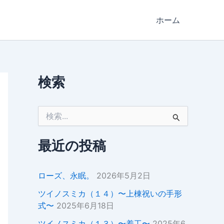
ホーム
検索
検
索
対
象
最近の投稿
:
ローズ、永眠。
2026年5月2日
ツイノスミカ（１４）〜上棟祝いの手形
式〜
2025年6月18日
ツイノスミカ（１３）〜着工〜
2025年6