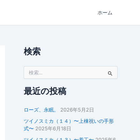
ホーム
検索
検
索
対
象
最近の投稿
:
ローズ、永眠。
2026年5月2日
ツイノスミカ（１４）〜上棟祝いの手形
式〜
2025年6月18日
ツイノスミカ（１３）〜着工〜
2025年6