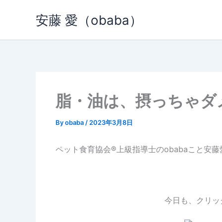
内
安藤 愛（obaba）
容
を
ス
キ
ッ
プ
脂・油は、摂っちゃダ
By
obaba
/
2023年3月8日
ペット食育協会®︎上級指導士のobabaこと安
今日も、クリッ