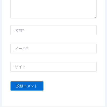
名
前
*
メ
ー
ル
*
サ
イ
ト