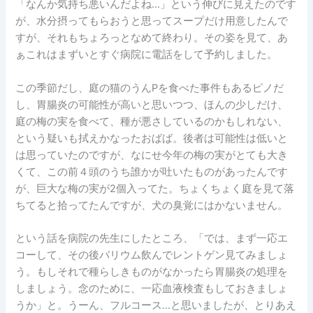
「なんか気持ち悪いんだよね…」という伸びに見えたのです
が、水分摂ってもらおうと思ってスープだけ用意したんで
すが、それもちょろっとなめて終わり。その姿を見て、あ
ぁこれはまずいとすぐ病院に電話をして予約しました。
この季節だし、庭の猫のうんPを食べた事件もあるピノだ
し、胃腸炎の可能性が高いと思いつつ、ほんの少しだけ、
庭の梅の実を食べて、種が悪さしているのかもしれない、
という疑いも拭えかなったおばば。後者は可能性は低いと
は思っていたのですが、なにせ今年の梅の実がとても大き
くて、この前４頭のうち誰かが吐いたものがあったんです
が、巨大な梅の実が2個入ってた。ちょくちょく庭を見て落
ちてると拾ってたんですが、犬の臭覚にはかないません。
という話を病院の先生にしたところ、「では、まず一応エ
コーして、その後バリウム飲んでレントゲン見てみましょ
う。もしそれで種らしきものがなかったら胃腸炎の処理を
しましょう。念のために、一応血液検査もしておきましょ
うか」と。うーん、フルコース…と思いましたが、とりあえ