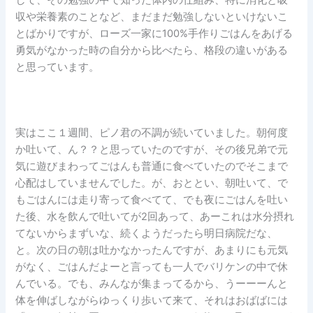
収や栄養素のことなど、まだまだ勉強しないといけないこ
とばかりですが、ローズ一家に100%手作りごはんをあげる
勇気がなかった時の自分から比べたら、格段の違いがある
と思っています。
実はここ１週間、ピノ君の不調が続いていました。朝何度
か吐いて、ん？？と思っていたのですが、その後兄弟で元
気に遊びまわってごはんも普通に食べていたのでそこまで
心配はしていませんでした。が、おととい、朝吐いて、で
もごはんには走り寄って食べてて、でも夜にごはんを吐い
た後、水を飲んで吐いてが2回あって、あーこれは水分摂れ
てないからまずいな、続くようだったら明日病院だな、
と。次の日の朝は吐かなかったんですが、あまりにも元気
がなく、ごはんだよーと言っても一人でバリケンの中で休
んでいる。でも、みんなが集まってるから、うーーーんと
体を伸ばしながらゆっくり歩いて来て、それはおばばには