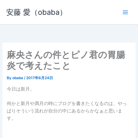
内
安藤 愛（obaba）
容
を
ス
キ
ッ
プ
麻央さんの件とピノ君の胃腸
炎で考えたこと
By
obaba
/
2017年6月24日
今日は新月。
何かと新月や満月の時にブログを書きたくなるのは、やっ
ぱりそういう流れが自分の中にあるからかなぁと思いま
す。