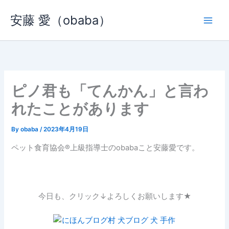
内
安藤 愛（obaba）
容
を
ス
キ
ッ
プ
ピノ君も「てんかん」と言わ
れたことがあります
By
obaba
/
2023年4月19日
ペット食育協会®︎上級指導士のobabaこと安藤愛です。
今日も、クリック↓よろしくお願いします★